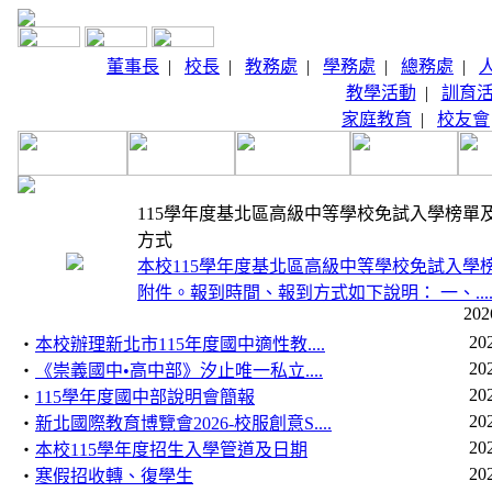
董事長
|
校長
|
教務處
|
學務處
|
總務處
|
教學活動
|
訓育
家庭教育
|
校友會
115學年度基北區高級中等學校免試入學榜單
方式
本校115學年度基北區高級中等學校免試入學
附件。報到時間、報到方式如下說明： 一、....m
202
20
‧
本校辦理新北市115年度國中適性教....
20
‧
《崇義國中•高中部》汐止唯一私立....
20
‧
115學年度國中部說明會簡報
20
‧
新北國際教育博覽會2026-校服創意S....
20
‧
本校115學年度招生入學管道及日期
20
‧
寒假招收轉、復學生