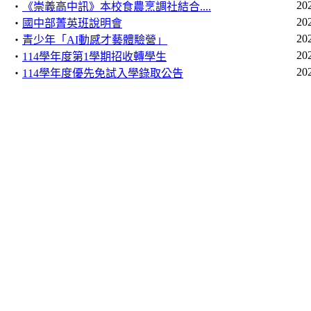
20
‧
《崇義高中訊》本校食農烹調社結合....
20
‧
國中部菁英班說明會
20
‧
青少年「AI動感才藝體驗營」
20
‧
114學年度第1學期招收轉學生
20
‧
114學年度優先免試入學錄取公告