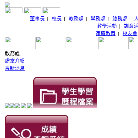
董事長
|
校長
|
教務處
|
學務處
|
總務處
|
教學活動
|
訓育
家庭教育
|
校友會
教務處
處室介紹
最新消息