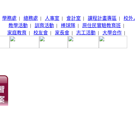
|
學務處
|
總務處
|
人事室
|
會計室
|
課程計畫專區
|
校外
教學活動
|
訓育活動
|
棒球隊
|
原住民實驗教育班
|
家庭教育
|
校友會
|
家長會
|
志工活動
|
大學合作
|